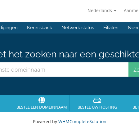
Nederlands
Aanme
digingen
Kennisbank
Netwerk status
Filialen
Neem
et het zoeken naar een geschikt
BESTEL EEN DOMEINNAAM
BESTEL UW HOSTING
BE
Powered by
WHMCompleteSolution