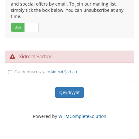
and special offers by email. To join our mailing list,
simply tick the box below. You can unsubscribe at any
time.
Bəli
Xeyr
Xidmət Şərtləri
Oxudum və razıyam
Xidmət Şərtləri
Powered by
WHMCompleteSolution