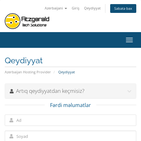
Azerbaijani
Giriş
Qeydiyyat
Səbətə bax
Naviq
keçid
Qeydiyyat
Azerbaijan Hosting Provider
Qeydiyyat
Artıq qeydiyyatdan keçmisiz?
Fərdi məlumatlar